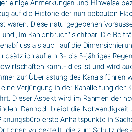
r einige Anmerkungen und Hinweise bezüg
zug auf die Historie der nun bebauten Fl
sst waren. Diese naturgegebenen Vorauss
 und „Im Kahlenbruch“ sichtbar. Die Beit
nabfluss als auch auf die Dimensionierung
ndsätzlich auf ein 3- bis 5-jähriges Regen
bewirtschaften kann,- dies ist und wird auc
mmer zur Überlastung des Kanals führen 
h eine Verjüngung in der Kanalleitung der
ührt. Dieser Aspekt wird im Rahmen der 
inden. Dennoch bleibt die Notwendigkeit d
lanungsbüro erste Anhaltspunkte in Sach
ptionen vorgestellt, die zum Schutz des