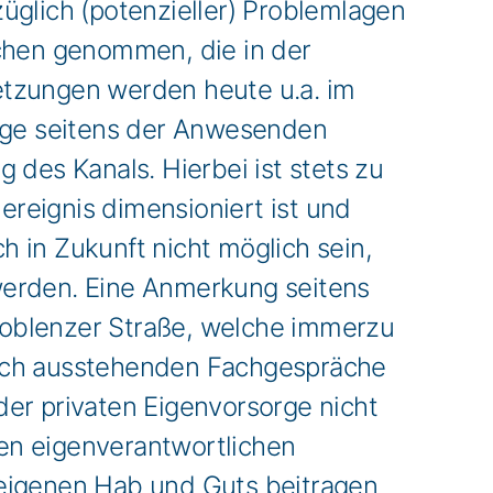
lich (potenzieller) Problemlagen
ächen genommen, die in der
etzungen werden heute u.a. im
räge seitens der Anwesenden
 des Kanals. Hierbei ist stets zu
ereignis dimensioniert ist und
h in Zukunft nicht möglich sein,
werden. Eine Anmerkung seitens
 Koblenzer Straße, welche immerzu
noch ausstehenden Fachgespräche
er privaten Eigenvorsorge nicht
en eigenverantwortlichen
 eigenen Hab und Guts beitragen