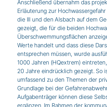
Anschließend übernahm das proje
Erläuterung zur Hochwassergefahr
die Ill und den Alsbach auf dem G
gezeigt, die für die beiden Hochw
Überschwemmungsflächen anzeigen. 
Werte handelt und dass diese Dars
entsprechen müssen, wurde ausführl
1000 Jahren (HQextrem) eintreten, 
20 Jahre eindrücklich gezeigt. So i
umfassend zu den Themen der privat
Grundlage bei der Gefahrenabwehr
Aufgabenträger können diese Selb
ergänzen. Im Rahmen der kommunal