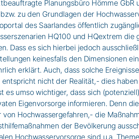
ktbeauftragte Planungsbüro Hömme GbR u
 bzw. zu den Grundlagen der Hochwasservo
eoportal des Saarlandes öffentlich zugän
asserszenarien HQ100 und HQextrem die g
Dass es sich hierbei jedoch ausschließli
tellungen keinesfalls den Dimensionen e
ich erklärt. Auch, dass solche Ereignisse 
entspricht nicht der Realität,- dies habe
st es umso wichtiger, dass sich (potenziel
en Eigenvorsorge informieren. Denn die S
 von Hochwassergefahren,- die Maßnahme
sthilfemaßnahmen der Bevölkerung ausschl
en Hochwasservorsorge sind u.a. Themen