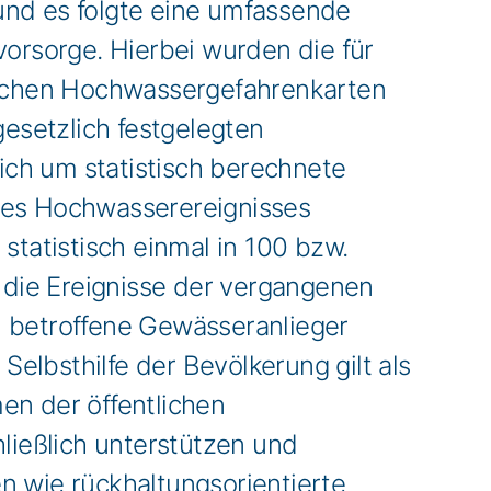
nd es folgte eine umfassende
rsorge. Hierbei wurden die für
glichen Hochwassergefahrenkarten
esetzlich festgelegten
ch um statistisch berechnete
ines Hochwasserereignisses
statistisch einmal in 100 bzw.
n die Ereignisse der vergangenen
l) betroffene Gewässeranlieger
elbsthilfe der Bevölkerung gilt als
n der öffentlichen
ießlich unterstützen und
 wie rückhaltungsorientierte