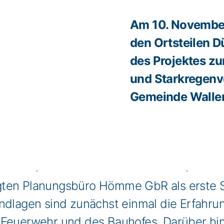
Am 10. November
den Ortsteilen D
des Projektes zu
und Starkregenv
Gemeinde Wallerf
gten Planungsbüro Hömme GbR als erste 
ndlagen sind zunächst einmal die Erfahru
 Feuerwehr und des Bauhofes. Darüber hi