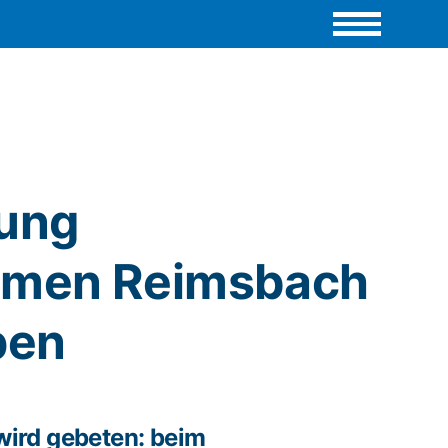
lung
men Reimsbach
pen
ird gebeten: beim